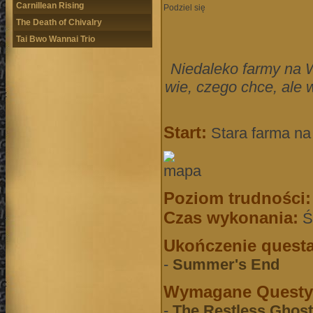
Carnillean Rising
Podziel się
The Death of Chivalry
Tai Bwo Wannai Trio
Niedaleko farmy na W
wie, czego chce, ale 
Po
Start:
Stara farma na
Poziom trudności:
Czas wykonania:
Ś
Ukończenie questa
-
Summer's End
Wymagane Questy
-
The Restless Ghost