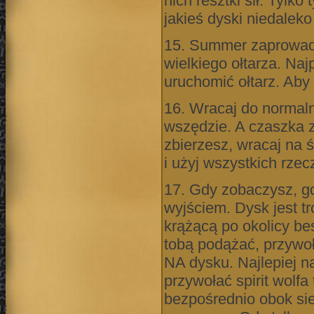
nich resztki sił. Tyl
jakieś dyski niedalek
15. Summer zaprowadzi
wielkiego ołtarza. Naj
uruchomić ołtarz. Aby 
16. Wracaj do normalne
wszędzie. A czaszka 
zbierzesz, wracaj na ś
i użyj wszystkich rzec
17. Gdy zobaczysz, gd
wyjściem. Dysk jest t
krążącą po okolicy bes
tobą podążać, przywoł
NA dysku. Najlepiej n
przywołać spirit wolfa
bezpośrednio obok sie