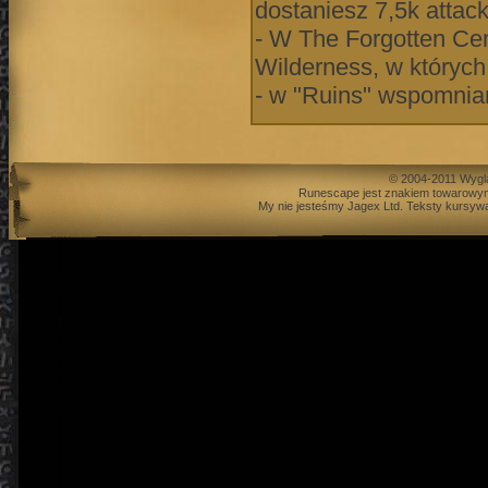
dostaniesz 7,5k attac
- W The Forgotten Cem
Wilderness, w któryc
- w "Ruins" wspomnian
© 2004-2011 Wygl
Runescape jest znakiem towarowym
My nie jesteśmy Jagex Ltd. Teksty kursywą