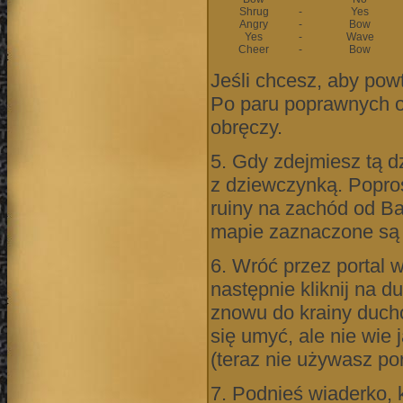
Shrug
-
Yes
Angry
-
Bow
Yes
-
Wave
Cheer
-
Bow
Jeśli chcesz, aby powt
Po paru poprawnych o
obręczy.
5. Gdy zdejmiesz tą 
z dziewczynką. Popro
ruiny na zachód od Ba
mapie zaznaczone są j
6. Wróć przez portal 
następnie kliknij na 
znowu do krainy duch
się umyć, ale nie wie
(teraz nie używasz por
7. Podnieś wiaderko, 