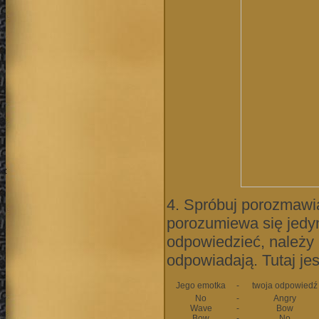
4. Spróbuj porozmawia
porozumiewa się jedy
odpowiedzieć, należy 
odpowiadają. Tutaj jest
Jego emotka
-
twoja odpowiedź
No
-
Angry
Wave
-
Bow
Bow
-
No