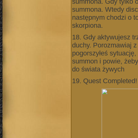
summona. Gdy tylko o
summona. Wtedy disc a
następnym chodzi o to
skorpiona.
18. Gdy aktywujesz tr
duchy. Porozmawiaj z n
pogorszyłeś sytuację, 
summon i powie, żebyś
do świata żywych
19. Quest Completed!