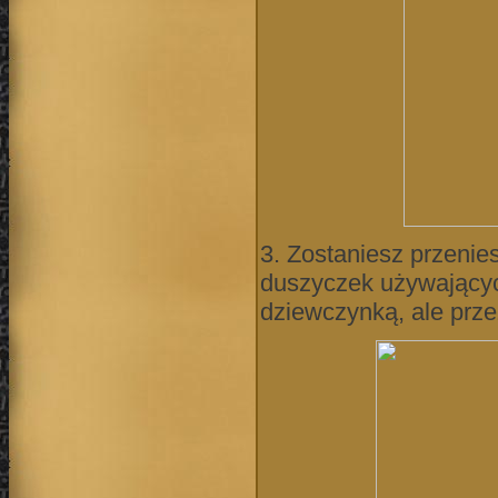
3. Zostaniesz przenie
duszyczek używający
dziewczynką, ale przez