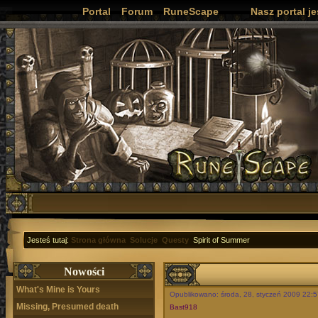
Portal
Forum
RuneScape
Nasz portal j
Jesteś tutaj:
Strona główna
Solucje
Questy
Spirit of Summer
Nowości
What's Mine is Yours
Opublikowano: środa, 28, styczeń 2009 22:
Missing, Presumed death
Bast918