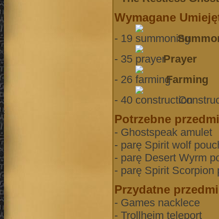
Wymagane Umiejęt
- 19
Summon
- 35
Prayer
- 26
Farming
- 40
Construc
Potrzebne przedmi
- Ghostspeak amulet
- parę Spirit wolf pouc
- parę Desert Wyrm p
- parę Spirit Scorpion
Przydatne przedmi
- Games nacklece
- Trollheim teleport