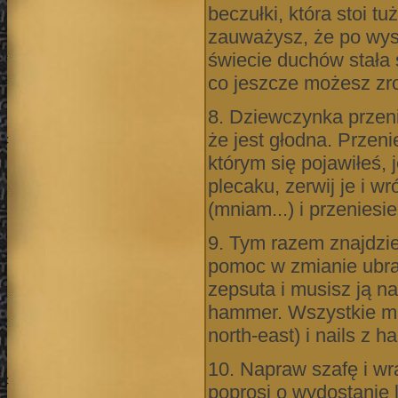
beczułki, która stoi t
zauważysz, że po wys
świecie duchów stała s
co jeszcze możesz zrob
8. Dziewczynka przeni
że jest głodna. Przen
którym się pojawiłeś,
plecaku, zerwij je i w
(mniam...) i przeniesi
9. Tym razem znajdzie
pomoc w zmianie ubran
zepsuta i musisz ją na
hammer. Wszystkie mat
north-east) i nails 
10. Napraw szafę i w
poprosi o wydostanie 